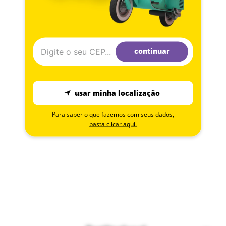
continuar
usar minha localização
Para saber o que fazemos com seus dados,
basta clicar aqui.