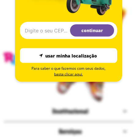
continuar
usar minha localização
Para saber o que fazemos com seus dados,
basta clicar aqui.
Institucional
Sobre a Ri Happy
Serviços
Solzinho