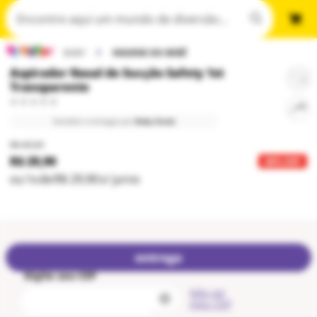
BABY
HIGIENE DO BEBÊ
Aspirador Nasal de Sucção Safety 1st
Transparente
Vendido e entregue por
Baby Stock
R$ 49,90
R$ 29,90
40
% OFF
ou
1
x
de
R$ 29,90
s/ juros
entrega
Digite seu CEP
Não sei
meu CEP