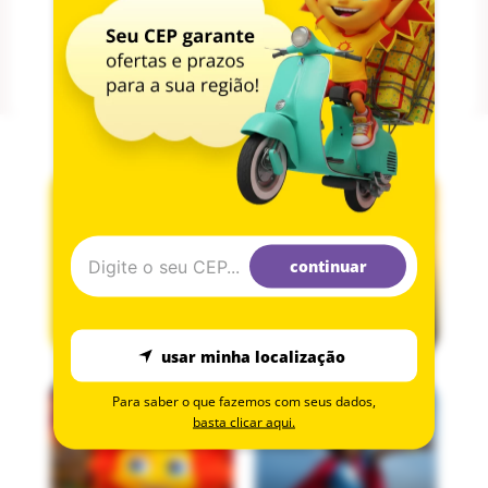
•Material seguro e durável: Fabricado com polipropileno (PP) e silicone
de alta qualidade, o aspirador nasal é livre de BPA e ftalatos, substâncias
nocivas à saúde, assegurando a proteção do seu pequeno.
Com o Aspirador Nasal de Sucção da Safety 1st, os pais podem contar
com uma ferramenta eficiente e segura para aliviar o desconforto nasal
dos seus filhos. Ideal para bebês desde o nascimento, ele é fácil de usar,
oferece conforto e não exige manutenção complexa. Além disso, seu
design livre de substâncias prejudiciais e materiais de alta durabilidade
garantem a tranquilidade dos pais, tornando o cuidado diário mais
simples e prático.
continuar
usar minha localização
Para saber o que fazemos com seus dados,
basta clicar aqui.