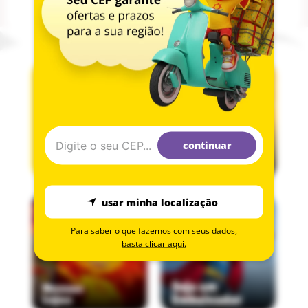
continuar
usar minha localização
Para saber o que fazemos com seus dados,
basta clicar aqui.