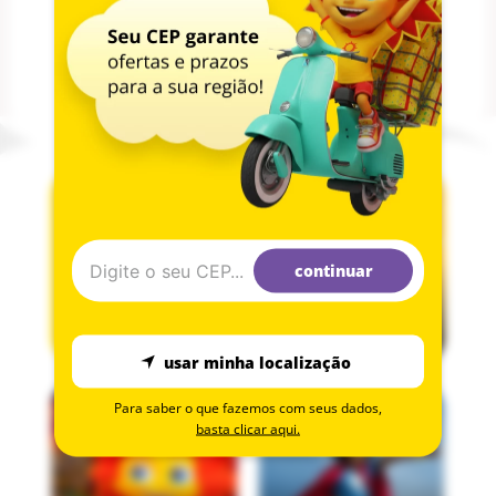
continuar
usar minha localização
Para saber o que fazemos com seus dados,
basta clicar aqui.