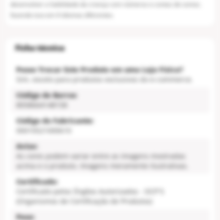
desenvolver a habilidade da criança com números e contas de somar,
fazendo isso em 4 idiomas diferentes.
Posso Trocar Este Produto em uma Loja Física?
Sim, exceto para produtos exclusivos do e-commerce.
Código de Barras
8058664148158
Código do Fabricante:
00010521000610
Aviso:
As cores podem variar entre as imagens mostradas
acima e o produto. Imagens meramente ilustrativas.
Certificado:
Certificado pelos Órgãos Autorizados - OCP´S
(Organismos de Certificação de Produtos)
Peso: