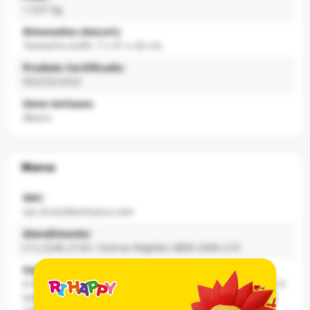
1.537 Kg
Dimensões (AxLxC):
Tamanho (LAP): 7 x 31 x 42 cm
Produto Certificado:
002232/2022
Itens Inclusos:
Àbaco
SAC:
sac.brasil@artsana.com
Atendimento:
(11) 2246-2129 / Outras Regiões 0800-2000-210
Institucional:
A Felicidade é uma viagem que começa de pequenino. A
tarefa mais bela que fazer uma criança sorrir? Nós, da