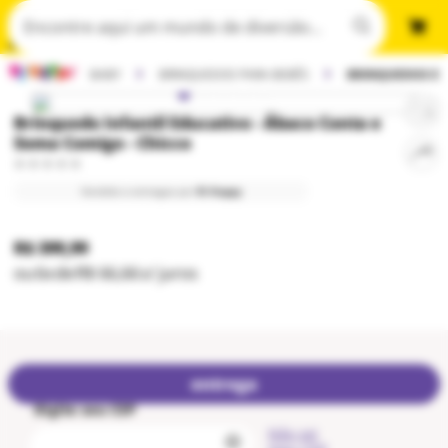
BABY
BRINQUEDOS PARA BEBÊS
BRINQUEDOS ED
Brinquedo Infantil Educativo - Ábaco Conta e
Soma Comigo - Chicco
Vendido e entregue por
Ri Happy
R$ 399,99
ou
6
x
de
R$ 66,66
s/ juros
entrega
Digite seu CEP
Não sei