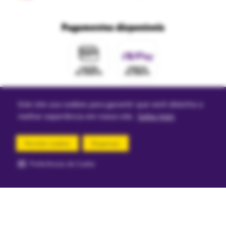
Ri Happy para empresas
Trabalhe conosco
Fale com o DPO/LGPD
Seja um franqueado
Pagamentos disponíveis
Mapa do site
Política de Trocas e Devoluções Ri Happy
Venda com a gente
Navegue na Rihappy
Termos de uso e navegação
Proteja seus dados
Marcas parceiras
Marketplace - Termos e condições
Divertudo
Compra segura
Este site usa cookies para garantir que você obtenha a
Aviso sobre cookies
melhor experiência em nosso site.
Saiba mais
Permitir cookies
Dispensar
Segurança e certificações
Preferências de Cookie
comprar agora
Loja
Confiável