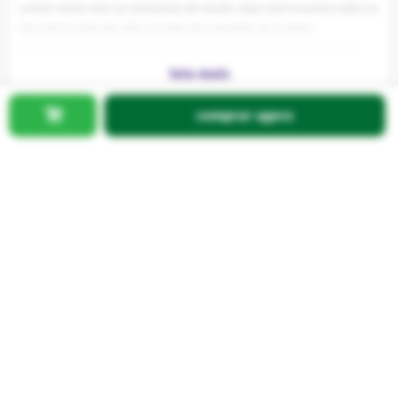
junto com a criançada. Assim, eles escolhem os seus itens preferidos e
curtem muito mais os momentos de estudo. Aqui você encontra todos os
itens para a lista de volta às aulas da criançada. As Canetas
Esferográficas - Cristal Fina - 3 Unidades - Azul - BIC possuem corpo
hexagonal, esfera de tungstênio e tampa ventilada. Com a linha de
materiais da Bic você garante toda a qualidade necessária para realizar
comprar agora
suas tarefas diárias e trabalhos impecáveis. Com modelos e funções
Cod
:
100161271
diferentes, a linha Bic é ideal para decorar sua mesa de trabalho, seu
material escolar ou seu escritório te ajudando a manter sempre por
perto tudo o que precisa.