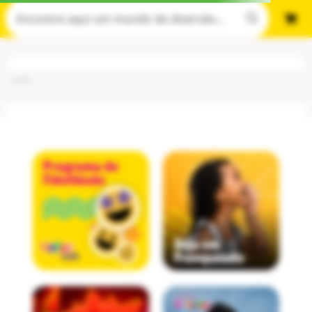
Cod
: