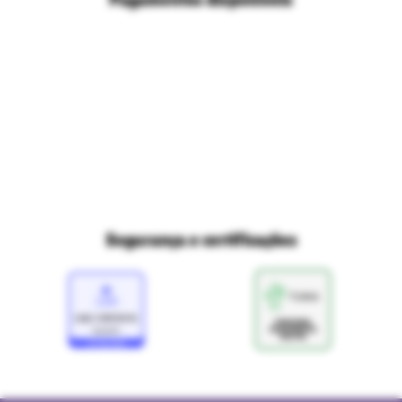
Políticas de privacidade
Ri Happy para empresas
Trabalhe conosco
Fale com o DPO/LGPD
Seja um franqueado
Mapa do site
Política de Trocas e Devoluções Ri Happy
Venda com a gente
Navegue na Rihappy
Termos de uso e navegação
Proteja seus dados
Marcas parceiras
Marketplace - Termos e condições
Divertudo
Compra segura
Aviso sobre cookies
Segurança e certificações
Loja
Confiável