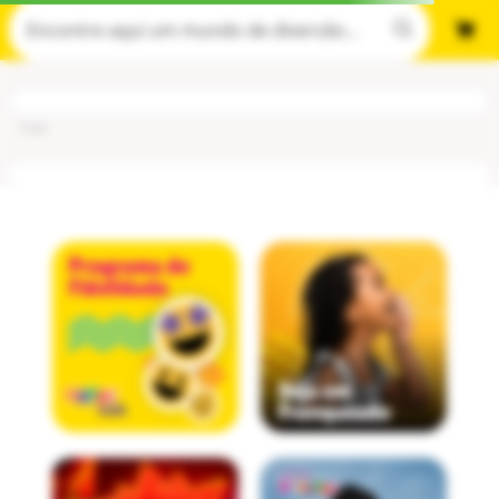
Cod
: