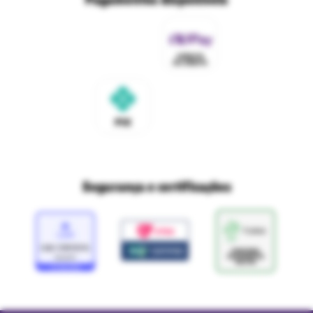
Políticas de privacidade
Ri Happy para empresas
Trabalhe conosco
Fale com o DPO/LGPD
Seja um franqueado
Mapa do site
Política de Trocas e Devoluções Ri Happy
Venda com a gente
Navegue na Rihappy
Termos de uso e navegação
Proteja seus dados
Marcas parceiras
Marketplace - Termos e condições
Divertudo
Compra segura
Aviso sobre cookies
Segurança e certificações
Loja
Confiável