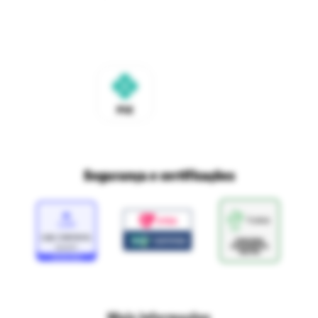
Trabalhe conosco
Fale com o DPO/LGPD
Seja um franqueado
Mapa do site
Política de Trocas e Devoluções Ri Happy
Venda com a gente
Navegue na Rihappy
Termos de uso e navegação
Proteja seus dados
Marcas parceiras
Marketplace - Termos e condições
Divertudo
Compra segura
Aviso sobre cookies
Segurança e certificações
Loja
Confiável
Mais informações