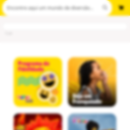
Cod
: