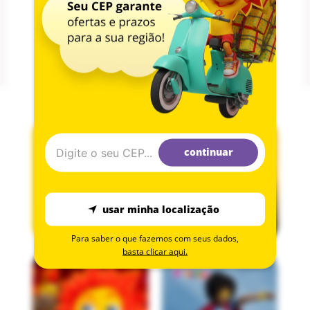
continuar
usar minha localização
Para saber o que fazemos com seus dados,
basta clicar aqui.