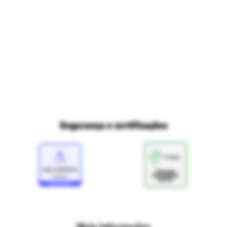
Trabalhe conosco
Fale com o DPO/LGPD
Seja um franqueado
Mapa do site
Política de Trocas e Devoluções Ri Happy
Venda com a gente
Navegue na Rihappy
Termos de uso e navegação
Proteja seus dados
Marcas parceiras
Marketplace - Termos e condições
Divertudo
Compra segura
Aviso sobre cookies
Segurança e certificações
Loja
Confiável
Mais informações