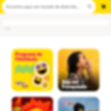
Cod
: