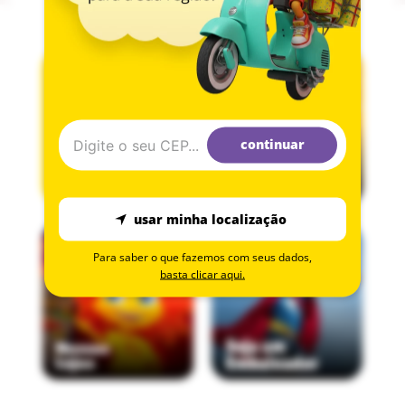
continuar
usar minha localização
Para saber o que fazemos com seus dados,
basta clicar aqui.