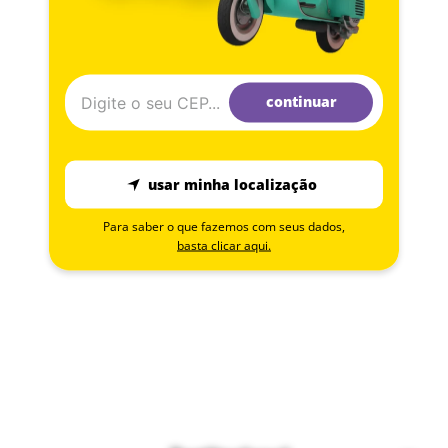
continuar
usar minha localização
Para saber o que fazemos com seus dados,
basta clicar aqui.