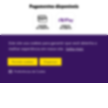
Fale com o DPO/LGPD
Seja um franqueado
Pagamentos disponíveis
Mapa do site
Política de Trocas e Devoluções Ri Happy
Venda com a gente
Navegue na Rihappy
Termos de uso e navegação
Proteja seus dados
Marcas parceiras
Marketplace - Termos e condições
Divertudo
Compra segura
Este site usa cookies para garantir que você obtenha a
Aviso sobre cookies
melhor experiência em nosso site.
Saiba mais
Permitir cookies
Dispensar
Segurança e certificações
Preferências de Cookie
comprar agora
Loja
Confiável