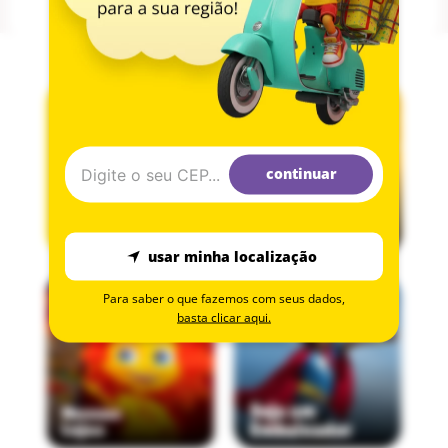
continuar
usar minha localização
Para saber o que fazemos com seus dados,
basta clicar aqui.