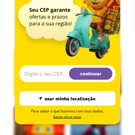
continuar
usar minha localização
Para saber o que fazemos com seus dados,
basta clicar aqui.