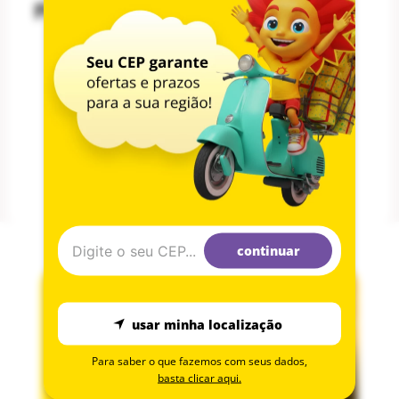
Perguntas & respostas
Este produto ainda não tem perguntas
SEJA O PRIMEIRO A PERGUNTAR
continuar
usar minha localização
Para saber o que fazemos com seus dados,
basta clicar aqui.